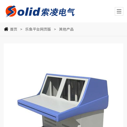
首页
>
乐鱼平台网页版
>
其他产品