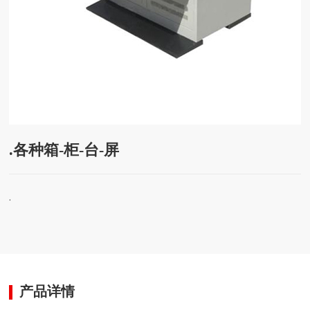
.各种箱-柜-台-屏
.
产品详情