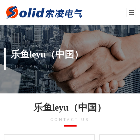
乐鱼leyu（中国）
CONTACT US
乐鱼leyu（中国）
CONTACT US