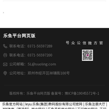
.
乐鱼平台网页版
官方微信公众号
联系电话：0371-56597289
联系电话：0371-56597200
公司邮箱：SL@suoling.com
公司地址：郑州市经开区祥瑞街100号
版权所有：乐鱼平台网页版 备案号：
豫ICP备19045572号-1
乐鱼官方网站
|
leyu.乐鱼(集团)数码股份有限公司官网
|
乐鱼注册大厅
|